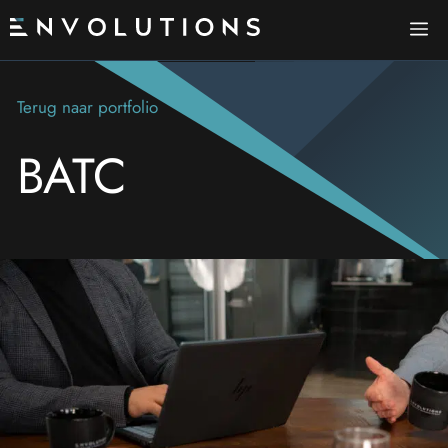
Ga
Me
naar
de
inhoud
Terug naar portfolio
BATC